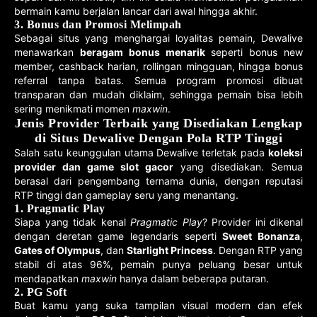
bermain kamu berjalan lancar dari awal hingga akhir.
3. Bonus dan Promosi Melimpah
Sebagai situs yang menghargai loyalitas pemain, Dewalive
menawarkan
beragam bonus menarik
seperti bonus new
member, cashback harian, rollingan mingguan, hingga bonus
referral tanpa batas. Semua program promosi dibuat
transparan dan mudah diklaim, sehingga pemain bisa lebih
sering menikmati momen
maxwin
.
Jenis Provider Terbaik yang Disediakan Lengkap
di Situs Dewalive Dengan Pola RTP Tinggi
Salah satu keunggulan utama Dewalive terletak pada
koleksi
provider dan game slot gacor
yang disediakan. Semua
berasal dari pengembang ternama dunia, dengan reputasi
RTP tinggi dan gameplay seru yang menantang.
1. Pragmatic Play
Siapa yang tidak kenal
Pragmatic Play
? Provider ini dikenal
dengan deretan game legendaris seperti
Sweet Bonanza
,
Gates of Olympus
, dan
Starlight Princess
. Dengan RTP yang
stabil di atas 96%, pemain punya peluang besar untuk
mendapatkan
maxwin
hanya dalam beberapa putaran.
2. PG Soft
Buat kamu yang suka tampilan visual modern dan efek