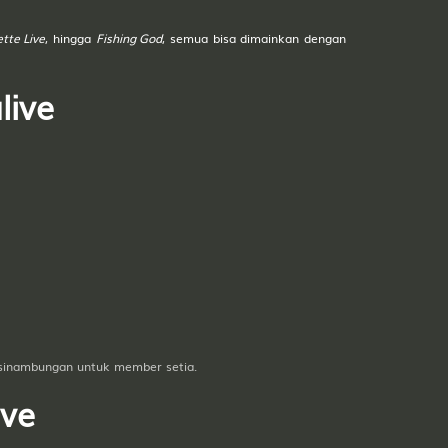
tte Live
, hingga
Fishing God
, semua bisa dimainkan dengan
live
esinambungan untuk member setia.
ive