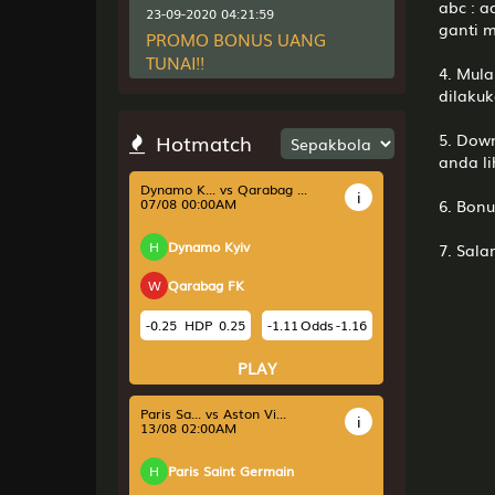
abc : a
23-09-2020 04:21:59
H
Celta Vigo
ganti 
PROMO BONUS UANG
TUNAI!!
W
Osasuna
4. Mula
10-09-2019 17:02:45
dilaku
-0.50
HDP
0.50
1.06
Odds
-1.21
Hotmatch
5. Dow
PLAY
anda l
Dynamo K... vs Qarabag ...
i
07/08 00:00AM
6. Bonu
H
Dynamo Kyiv
7. Sala
W
Qarabag FK
-0.25
HDP
0.25
-1.11
Odds
-1.16
PLAY
Paris Sa... vs Aston Vi...
i
13/08 02:00AM
H
Paris Saint Germain