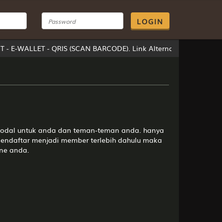
LOGIN
S (SCAN BARCODE). Link Alternatif DEWALIVE : - https://pintu.cf
modal untuk anda dan teman-teman anda. hanya
endaftar menjadi member terlebih dahulu maka
ne anda.