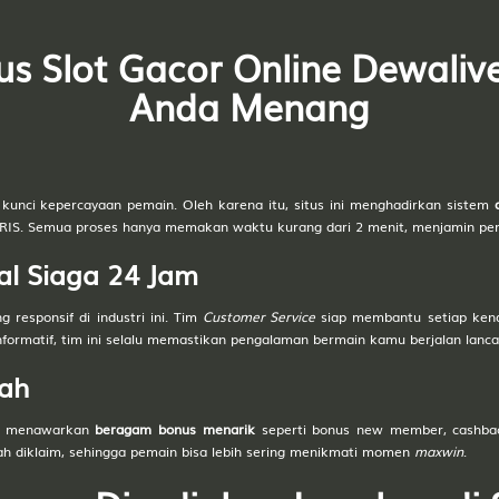
tus Slot Gacor Online Dewal
Anda Menang
nci kepercayaan pemain. Oleh karena itu, situs ini menghadirkan sistem
n QRIS. Semua proses hanya memakan waktu kurang dari 2 menit, menjamin p
al Siaga 24 Jam
 responsif di industri ini. Tim
Customer Service
siap membantu setiap kend
rmatif, tim ini selalu memastikan pengalaman bermain kamu berjalan lancar
pah
ive menawarkan
beragam bonus menarik
seperti bonus new member, cashback
h diklaim, sehingga pemain bisa lebih sering menikmati momen
maxwin
.