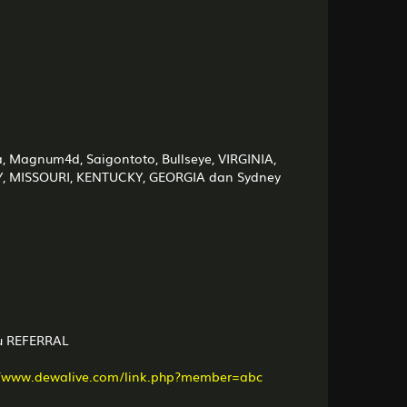
a, Magnum4d, Saigontoto, Bullseye, VIRGINIA,
, MISSOURI, KENTUCKY, GEORGIA dan Sydney
nu REFERRAL
//www.dewalive.com/link.php?member=abc