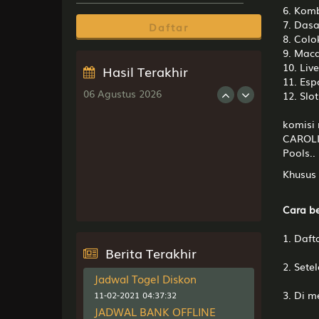
Hull Cit... vs Manchest...
6. Komb
i
22/08 19:30PM
7. Dasa
Daftar
8. Colo
H
Hull City
9. Maca
10. Liv
Hasil Terakhir
W
Manchester United
11. Esp
06 Agustus 2026
1.25
HDP
-1.25
-1.12
Odds
-1.01
12. Slo
4D SHIO Monyet
0
9
3
9
PLAY
komisi 
CAROLI
4D SHIO Kuda
7
8
1
1
Sevilla vs Rayo Val...
Pools..
i
16/08 22:00PM
AQUARIUS 5D
3
6
2
1
3
Khusus 
H
Sevilla
PISCES 5D
1
5
4
1
2
Cara be
W
Rayo Vallecano
1. Daf
-0.25
HDP
0.25
1.07
Odds
-1.05
Berita Terakhir
2. Set
PLAY
Jadwal Togel Diskon
3. Di 
11-02-2021 04:37:32
Celta Vi... vs Osasuna
i
16/08 22:00PM
JADWAL BANK OFFLINE